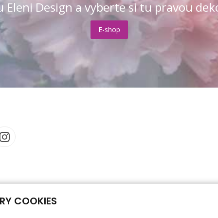
 Eleni Design a vyberte si tu pravou dek
E-shop
RY COOKIES