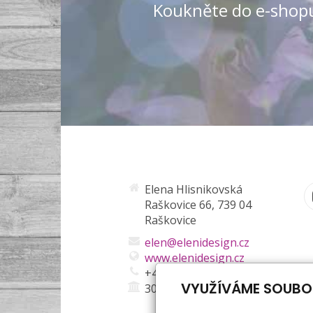
Koukněte do e-shopu
Elena Hlisnikovská
Raškovice 66, 739 04
Raškovice
elen@elenidesign.cz
www.elenidesign.cz
+420 721 746 389
VYUŽÍVÁME SOUBO
301527666/0300