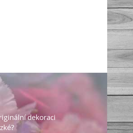
riginální dekoraci
ízké?