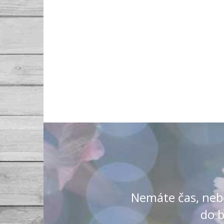
Nemáte čas, nebo 
do b