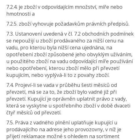
7.2.4. je zboží v odpovídajícím množství, míře nebo
hmotnosti a
7.2.5. zboží vyhovuje požadavkům právních předpisů.
7.3. Ustanovení uvedená v čl. 7.2 obchodních podmínek
se nepoužijí u zboží prodávaného za nižší cenu na
vadu, pro kterou byla nižší cena ujednána, na
opotřebení zboží způsobené jeho obvyklým užíváním,
u použitého zboží na vadu odpovídající míře používání
nebo opotřebení, kterou zboží mělo při převzetí
kupujícím, nebo vyplývá-li to z povahy zboží.
7.4. Projeví-li se vada v průběhu šesti měsíců od
převzetí, má se za to, že zboží bylo vadné již při
převzetí. Kupující je oprávněn uplatnit právo z vady,
která se vyskytne u spotřebního zboží v době dvaceti
čtyř měsíců od převzetí.
7.5. Práva z vadného plnění uplatňuje kupující u
prodávajícího na adrese jeho provozovny, v níž je
přijetí reklamace možné s ohledem na sortiment