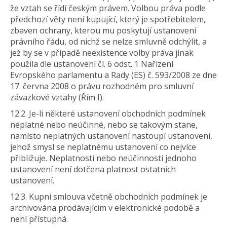
že vztah se řídí českým právem. Volbou práva podle
předchozí věty není kupující, který je spotřebitelem,
zbaven ochrany, kterou mu poskytují ustanovení
právního řádu, od nichž se nelze smluvně odchýlit, a
jež by se v případě neexistence volby práva jinak
použila dle ustanovení čl. 6 odst. 1 Nařízení
Evropského parlamentu a Rady (ES) č. 593/2008 ze dne
17. června 2008 o právu rozhodném pro smluvní
závazkové vztahy (Řím I).
12.2. Je-li některé ustanovení obchodních podmínek
neplatné nebo neúčinné, nebo se takovým stane,
namísto neplatných ustanovení nastoupí ustanovení,
jehož smysl se neplatnému ustanovení co nejvíce
přibližuje. Neplatností nebo neúčinností jednoho
ustanovení není dotčena platnost ostatních
ustanovení.
12.3. Kupní smlouva včetně obchodních podmínek je
archivována prodávajícím v elektronické podobě a
není přístupná.