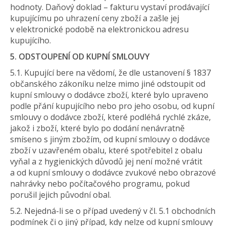
hodnoty. Daňový doklad – fakturu vystaví prodávající
kupujícímu po uhrazení ceny zboží a zašle jej
v elektronické podobě na elektronickou adresu
kupujícího.
5. ODSTOUPENÍ OD KUPNÍ SMLOUVY
5.1. Kupující bere na vědomí, že dle ustanovení § 1837
občanského zákoníku nelze mimo jiné odstoupit od
kupní smlouvy o dodávce zboží, které bylo upraveno
podle přání kupujícího nebo pro jeho osobu, od kupní
smlouvy o dodávce zboží, které podléhá rychlé zkáze,
jakož i zboží, které bylo po dodání nenávratně
smíseno s jiným zbožím, od kupní smlouvy o dodávce
zboží v uzavřeném obalu, které spotřebitel z obalu
vyňal a z hygienických důvodů jej není možné vrátit
a od kupní smlouvy o dodávce zvukové nebo obrazové
nahrávky nebo počítačového programu, pokud
porušil jejich původní obal.
5.2. Nejedná-li se o případ uvedený v čl. 5.1 obchodních
podmínek či o jiný případ, kdy nelze od kupní smlouvy