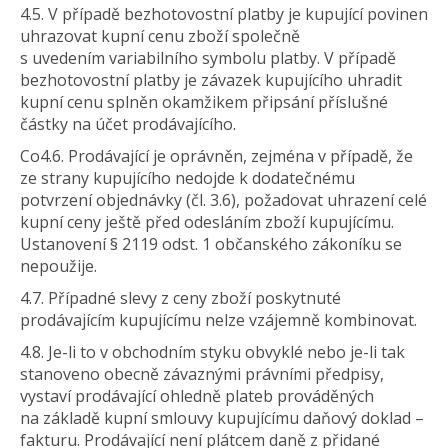
4.5. V případě bezhotovostní platby je kupující povinen
uhrazovat kupní cenu zboží společně
s uvedením variabilního symbolu platby. V případě
bezhotovostní platby je závazek kupujícího uhradit
kupní cenu splněn okamžikem připsání příslušné
částky na účet prodávajícího.
Co4.6. Prodávající je oprávněn, zejména v případě, že
ze strany kupujícího nedojde k dodatečnému
potvrzení objednávky (čl. 3.6), požadovat uhrazení celé
kupní ceny ještě před odesláním zboží kupujícímu.
Ustanovení § 2119 odst. 1 občanského zákoníku se
nepoužije.
4.7. Případné slevy z ceny zboží poskytnuté
prodávajícím kupujícímu nelze vzájemně kombinovat.
4.8. Je-li to v obchodním styku obvyklé nebo je-li tak
stanoveno obecně závaznými právními předpisy,
vystaví prodávající ohledně plateb prováděných
na základě kupní smlouvy kupujícímu daňový doklad –
fakturu. Prodávající není plátcem daně z přidané