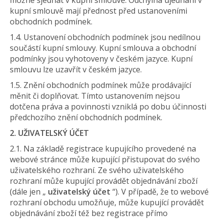
možné sjednat v kupní smlouvě. Odchylná ujednání v
kupní smlouvě mají přednost před ustanoveními
obchodních podmínek.
1.4. Ustanovení obchodních podmínek jsou nedílnou
součástí kupní smlouvy. Kupní smlouva a obchodní
podmínky jsou vyhotoveny v českém jazyce. Kupní
smlouvu lze uzavřít v českém jazyce.
1.5. Znění obchodních podmínek může prodávající
měnit či doplňovat. Tímto ustanovením nejsou
dotčena práva a povinnosti vzniklá po dobu účinnosti
předchozího znění obchodních podmínek.
2. UŽIVATELSKÝ ÚČET
2.1. Na základě registrace kupujícího provedené na
webové stránce může kupující přistupovat do svého
uživatelského rozhraní. Ze svého uživatelského
rozhraní může kupující provádět objednávání zboží
(dále jen „
uživatelský účet
“). V případě, že to webové
rozhraní obchodu umožňuje, může kupující provádět
objednávání zboží též bez registrace přímo