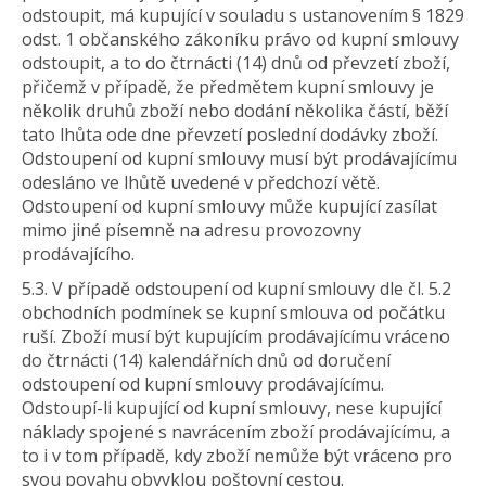
odstoupit, má kupující v souladu s ustanovením § 1829
odst. 1 občanského zákoníku právo od kupní smlouvy
odstoupit, a to do čtrnácti (14) dnů od převzetí zboží,
přičemž v případě, že předmětem kupní smlouvy je
několik druhů zboží nebo dodání několika částí, běží
tato lhůta ode dne převzetí poslední dodávky zboží.
Odstoupení od kupní smlouvy musí být prodávajícímu
odesláno ve lhůtě uvedené v předchozí větě.
Odstoupení od kupní smlouvy může kupující zasílat
mimo jiné písemně na adresu provozovny
prodávajícího.
5.3. V případě odstoupení od kupní smlouvy dle čl. 5.2
obchodních podmínek se kupní smlouva od počátku
ruší. Zboží musí být kupujícím prodávajícímu vráceno
do čtrnácti (14) kalendářních dnů od doručení
odstoupení od kupní smlouvy prodávajícímu.
Odstoupí-li kupující od kupní smlouvy, nese kupující
náklady spojené s navrácením zboží prodávajícímu, a
to i v tom případě, kdy zboží nemůže být vráceno pro
svou povahu obvyklou poštovní cestou.