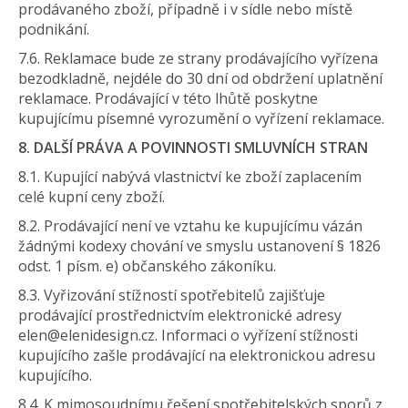
prodávaného zboží, případně i v sídle nebo místě
podnikání.
7.6. Reklamace bude ze strany prodávajícího vyřízena
bezodkladně, nejdéle do 30 dní od obdržení uplatnění
reklamace. Prodávající v této lhůtě poskytne
kupujícímu písemné vyrozumění o vyřízení reklamace.
8. DALŠÍ PRÁVA A POVINNOSTI SMLUVNÍCH STRAN
8.1. Kupující nabývá vlastnictví ke zboží zaplacením
celé kupní ceny zboží.
8.2. Prodávající není ve vztahu ke kupujícímu vázán
žádnými kodexy chování ve smyslu ustanovení § 1826
odst. 1 písm. e) občanského zákoníku.
8.3. Vyřizování stížností spotřebitelů zajišťuje
prodávající prostřednictvím elektronické adresy
elen@elenidesign.cz. Informaci o vyřízení stížnosti
kupujícího zašle prodávající na elektronickou adresu
kupujícího.
8.4. K mimosoudnímu řešení spotřebitelských sporů z