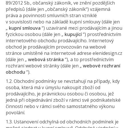
89/2012 Sb., občanský zákoník, ve znění pozdějších
předpisů (dále jen „občanský zákoník“) vzájemná
práva a povinnosti smluvních stran vzniklé
v souvislosti nebo na základě kupní smlouvy (dále jen
„
kupní smlouva
“) uzavírané mezi prodávajícím a jinou
fyzickou osobou (dále jen „
kupující
“) prostřednictvím
internetového obchodu prodávajícího. Internetový
obchod je prodávajícím provozován na webové
stránce umístěné na internetové adrese elenidesign.cz
(dále jen „
webová stránka
“), a to prostřednictvím
rozhraní webové stránky (dále jen „
webové rozhraní
obchodu
“).
1.2. Obchodní podmínky se
nevztahují na případy, kdy
osoba, která má v úmyslu nakoupit zboží od
prodávajícího, je právnickou osobou či osobou, jež
jedná při objednávání zboží v rámci své podnikatelské
činnosti nebo v rámci svého samostatného výkonu
povolání.
1.3. Ustanovení odchylná od obchodních podmínek je