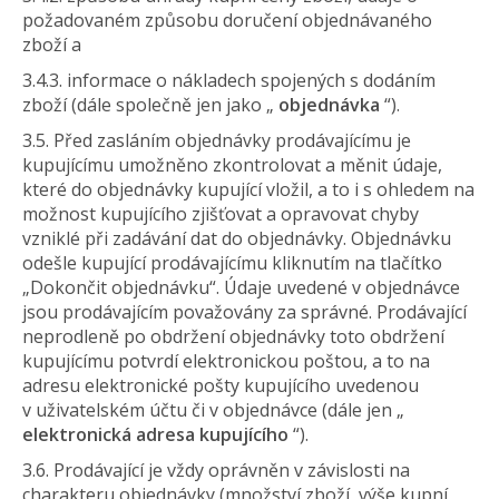
požadovaném způsobu doručení objednávaného
zboží a
3.4.3. informace o nákladech spojených s dodáním
zboží (dále společně jen jako „
objednávka
“).
3.5. Před zasláním objednávky prodávajícímu je
kupujícímu umožněno zkontrolovat a měnit údaje,
které do objednávky kupující vložil, a to i s ohledem na
možnost kupujícího zjišťovat a opravovat chyby
vzniklé při zadávání dat do objednávky. Objednávku
odešle kupující prodávajícímu kliknutím na tlačítko
„Dokončit objednávku“. Údaje uvedené v objednávce
jsou prodávajícím považovány za správné. Prodávající
neprodleně po obdržení objednávky toto obdržení
kupujícímu potvrdí elektronickou poštou, a to na
adresu elektronické pošty kupujícího uvedenou
v uživatelském účtu či v objednávce (dále jen „
elektronická adresa kupujícího
“).
3.6. Prodávající je vždy oprávněn v závislosti na
charakteru objednávky (množství zboží, výše kupní