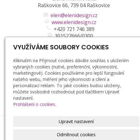
Raškovice 66, 739 04 Raškovice
elen@elenidesign.cz
www.elenidesign.cz
+420 721 746 389
301527666/0300
VYUŽÍVÁME SOUBORY COOKIES
Kliknutím na Přijmout cookies dáváte souhlas s uložením
vybraných cookies (nutné, preferenční, výkonnostní,
marketingové). Cookies používáme pro lepší fungování
našeho webu, měření jeho výkonnosti a cílení a
personalizaci reklam. To jaké cookies budou uloženy,
můžete svobodně rozhodnout pod tlačítkem Upravit
nastavení.
Prohlášení o cookies.
Upravit nastavení
© 2021
Eleni Design
Elena Hlisnikovská
Odmítnout cookies
Radek Hoďák