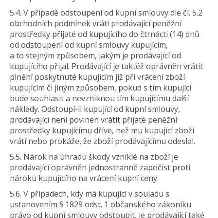
5.4. V případě odstoupení od kupní smlouvy dle čl. 5.2
obchodních podmínek vrátí prodávající peněžní
prostředky přijaté od kupujícího do čtrnácti (14) dnů
od odstoupení od kupní smlouvy kupujícím,
a to stejným způsobem, jakým je prodávající od
kupujícího přijal. Prodávající je taktéž oprávněn vrátit
plnění poskytnuté kupujícím již při vrácení zboží
kupujícím či jiným způsobem, pokud s tím kupující
bude souhlasit a nevzniknou tím kupujícímu další
náklady. Odstoupí-li kupující od kupní smlouvy,
prodávající není povinen vrátit přijaté peněžní
prostředky kupujícímu dříve, než mu kupující zboží
vrátí nebo prokáže, že zboží prodávajícímu odeslal.
5.5. Nárok na úhradu škody vzniklé na zboží je
prodávající oprávněn jednostranně započíst proti
nároku kupujícího na vrácení kupní ceny.
5.6. V případech, kdy má kupující v souladu s
ustanovením § 1829 odst. 1 občanského zákoníku
právo od kupní smlouvy odstoupit, je prodávající také