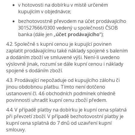
v hotovosti na dobírku v místě určeném
kupujícím v objednávce;
bezhotovostně převodem na účet prodávajícího
301527666/0300
vedený u společnosti ČSOB
banka (dále jen „
účet prodávajícího
“);
4.2. Společně s kupní cenou je kupující povinen
zaplatit prodávajícímu také náklady spojené s balením
a dodáním zboží ve smluvené výši. Není-li uvedeno
výslovně jinak, rozumí se dále kupní cenou i náklady
spojené s dodáním zboží.
4.3. Prodávající nepožaduje od kupujícího zálohu či
jinou obdobnou platbu. Tímto není dotčeno
ustanovení čl. 4.6 obchodních podmínek ohledně
povinnosti uhradit kupní cenu zboží předem.
4.4. V případě platby na dobírku je kupní cena splatná
při převzetí zboží. V případě bezhotovostní platby je
kupní cena splatná do 7 dnů od uzavření kupní
smlouvy.