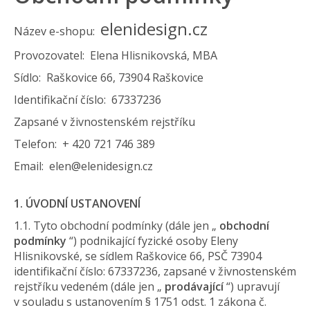
elenidesign.cz
Název e-shopu:
Provozovatel: Elena Hlisnikovská, MBA
Sídlo: Raškovice 66, 73904 Raškovice
Identifikační číslo: 67337236
Zapsané v živnostenském rejstříku
Telefon: + 420 721 746 389
Email: elen@elenidesign.cz
1. ÚVODNÍ USTANOVENÍ
1.1. Tyto obchodní podmínky (dále jen „
obchodní
podmínky
“) podnikající fyzické osoby Eleny
Hlisnikovské, se sídlem Raškovice 66, PSČ 73904
identifikační číslo: 67337236, zapsané v živnostenském
rejstříku vedeném (dále jen „
prodávající
“) upravují
v souladu s ustanovením § 1751 odst. 1 zákona č.