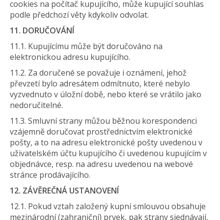
cookies na počítač kupujícího, může kupující souhlas
podle předchozí věty kdykoliv odvolat.
11. DORUČOVÁNÍ
11.1. Kupujícímu může být doručováno na
elektronickou adresu kupujícího.
11.2. Za doručené se považuje i oznámení, jehož
převzetí bylo adresátem odmítnuto, které nebylo
vyzvednuto v úložní době, nebo které se vrátilo jako
nedoručitelné.
11.3. Smluvní strany můžou běžnou korespondenci
vzájemně doručovat prostřednictvím elektronické
pošty, a to na adresu elektronické pošty uvedenou v
uživatelském účtu kupujícího či uvedenou kupujícím v
objednávce, resp. na adresu uvedenou na webové
stránce prodávajícího.
12. ZÁVĚREČNÁ USTANOVENÍ
12.1. Pokud vztah založený kupní smlouvou obsahuje
mezinárodní (zahraniční) prvek, pak strany sjednávají,